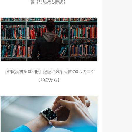
響【対処法も解説】
【年間読書量600冊】記憶に残る読書の3つのコツ
【10分から】