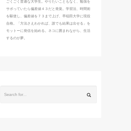
ごくごく普通な大学生。やりたいこともなく、勉強を
サボっていたら偏差値４３だと発覚。学習法、時間術
を駆使し、偏差値を７３まで上げ、早稲田大学に現役
合格。「方法さえわかれば、誰でも結果は出せる」を
モットーに発信を始める。ネコに囲まれながら、生活
するのが夢。