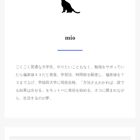
mio
ごくごく普通な大学生。やりたいこともなく、勉強をサボってい
たら偏差値４３だと発覚。学習法、時間術を駆使し、偏差値を７
３まで上げ、早稲田大学に現役合格。「方法さえわかれば、誰で
も結果は出せる」をモットーに発信を始める。ネコに囲まれなが
ら、生活するのが夢。