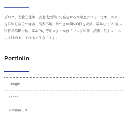
ブログ、恋愛心理学、読書法に関して発信する大学生ブロガーです。ホスト
を経験し自分の知識、能力不足に気づき年間600冊を読破。学年順位350位→
現役早稲田合格。基本的な行動スタイルは「ブログ執筆、読書、筋トレ、ネ
コを眺める」でゆるく生きてます。
Portfolio
Google
Yahoo
Minimal Life