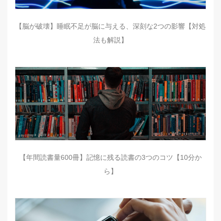
【脳が破壊】睡眠不足が脳に与える、深刻な2つの影響【対処
法も解説】
【年間読書量600冊】記憶に残る読書の3つのコツ【10分か
ら】