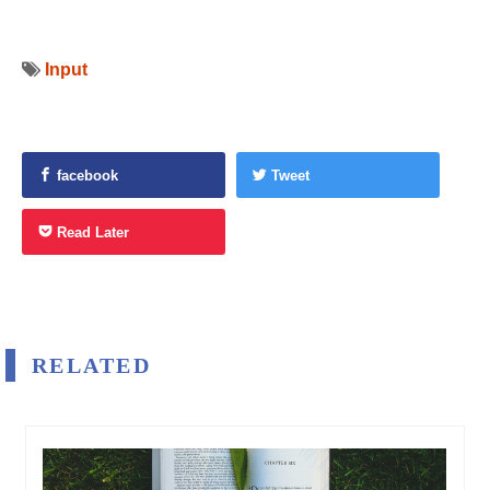
Input
facebook
Tweet
Read Later
RELATED