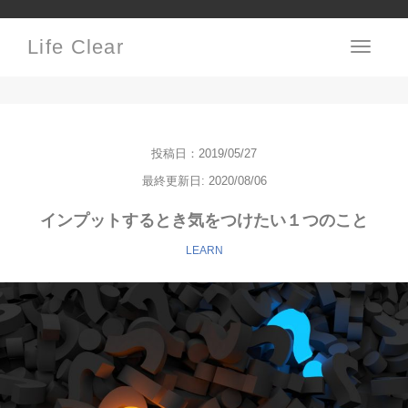
Life Clear
Toggle
navigati
投稿日：2019/05/27
最終更新日: 2020/08/06
インプットするとき気をつけたい１つのこと
LEARN