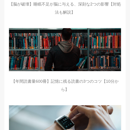
【脳が破壊】睡眠不足が脳に与える、深刻な2つの影響【対処
法も解説】
【年間読書量600冊】記憶に残る読書の3つのコツ【10分か
ら】