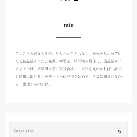
mio
ごくごく普通な大学生。やりたいこともなく、勉強をサボってい
たら偏差値４３だと発覚。学習法、時間術を駆使し、偏差値を７
３まで上げ、早稲田大学に現役合格。「方法さえわかれば、誰で
も結果は出せる」をモットーに発信を始める。ネコに囲まれなが
ら、生活するのが夢。