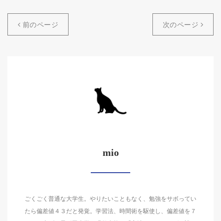
前のページ
次のページ
mio
ごくごく普通な大学生。やりたいこともなく、勉強をサボってい
たら偏差値４３だと発覚。学習法、時間術を駆使し、偏差値を７