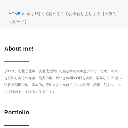
HOME
>
本は1時間で読めるので習慣化しましょう【圧倒的
スピード】
About me!
ブログ、恋愛心理学、読書法に関して発信する大学生ブロガーです。ホスト
を経験し自分の知識、能力不足に気づき年間600冊を読破。学年順位350位→
現役早稲田合格。基本的な行動スタイルは「ブログ執筆、読書、筋トレ、ネ
コを眺める」でゆるく生きてます。
Portfolio